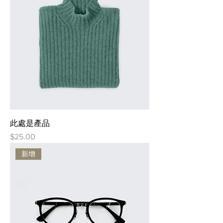
此處是產品
價格
$25.00
新增