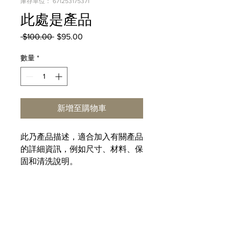
庫存單位： 671253175371
此處是產品
 $100.00 
一
$95.00
促
般
銷
數量
*
價
價
格
格
新增至購物車
此乃產品描述，適合加入有關產品
的詳細資訊，例如尺寸、材料、保
固和清洗說明。
產品資訊
這是產品詳情，適合加入有關產品的更
退貨與退款政策
多資訊，例如尺寸、材料、保固和清洗