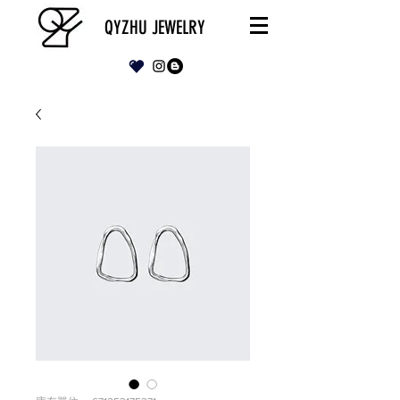
QYZHU JEWELRY